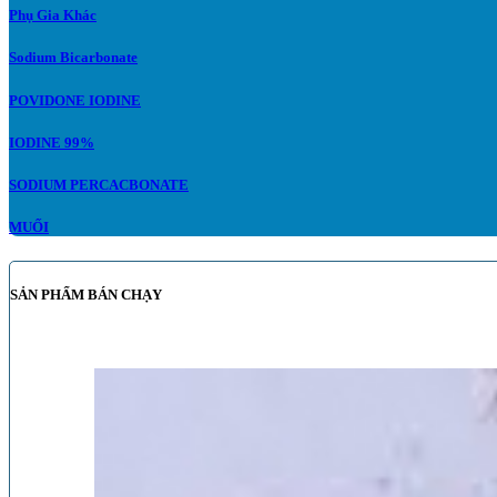
Phụ Gia Khác
Sodium Bicarbonate
POVIDONE IODINE
IODINE 99%
SODIUM PERCACBONATE
MUỐI
SẢN PHẨM BÁN CHẠY