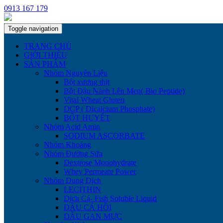
0913 167 179
Toggle navigation
TRANG CHỦ
GIỚI THIỆU
SẢN PHẨM
Nhóm Nguyên Liệu
Bột xương thịt
Bột Đậu Nành Lên Men( Bio Peptide)
Vital Wheat Gluten
DCP ( Dicalcium Phosphate)
BỘT HUYẾT
Nhóm Acid Amin
SODIUM ASCORBATE
Nhóm Khoáng
Nhóm Đường Sữa
Dextrose Monohydrate
Whey Permeate Power
Nhóm Dung Dịch
LECITHIN
Dịch Cá- Fish Soluble Liquid
DẦU CÁ HỒI
DẦU GAN MỰC