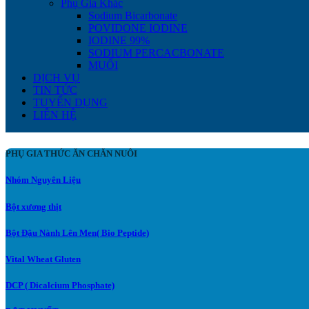
Phụ Gia Khác
Sodium Bicarbonate
POVIDONE IODINE
IODINE 99%
SODIUM PERCACBONATE
MUỐI
DỊCH VỤ
TIN TỨC
TUYỂN DỤNG
LIÊN HỆ
PHỤ GIA THỨC ĂN CHĂN NUÔI
Nhóm Nguyên Liệu
Bột xương thịt
Bột Đậu Nành Lên Men( Bio Peptide)
Vital Wheat Gluten
DCP ( Dicalcium Phosphate)