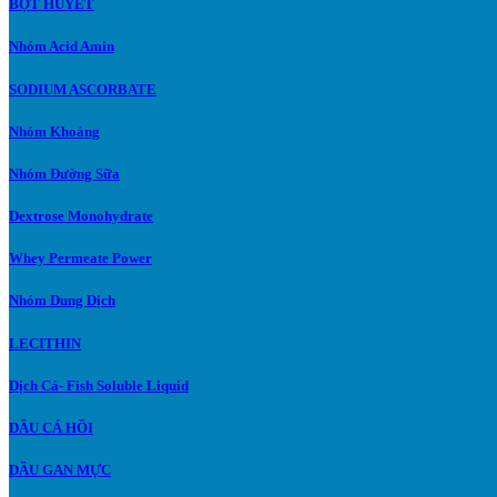
BỘT HUYẾT
Nhóm Acid Amin
SODIUM ASCORBATE
Nhóm Khoáng
Nhóm Đường Sữa
Dextrose Monohydrate
Whey Permeate Power
Nhóm Dung Dịch
LECITHIN
Dịch Cá- Fish Soluble Liquid
DẦU CÁ HỒI
DẦU GAN MỰC